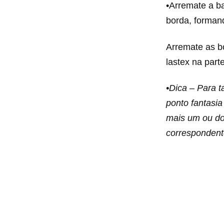
•Arremate a ba
borda, forman
Arremate as bo
lastex na par
•Dica – Para 
ponto fantasia
mais um ou do
corresponden
( salve 