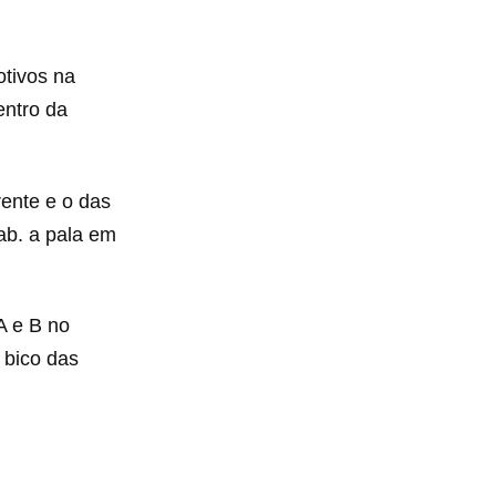
otivos na
entro da
rente e o das
ab. a pala em
A e B no
 bico das