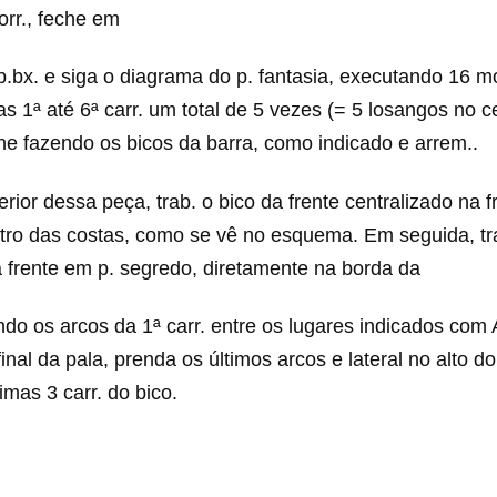
orr., feche em
p.bx. e siga o diagrama do p. fantasia, executando 16 m
 as 1ª até 6ª carr. um total de 5 vezes (= 5 losangos no c
ine fazendo os bicos da barra, como indicado e arrem..
rior dessa peça, trab. o bico da frente centralizado na f
ntro das costas, como se vê no esquema. Em seguida, tr
a frente em p. segredo, diretamente na borda da
indo os arcos da 1ª carr. entre os lugares indicados com 
nal da pala, prenda os últimos arcos e lateral no alto do
imas 3 carr. do bico.