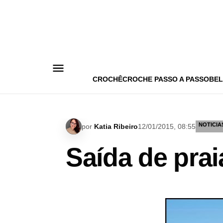
Pular
para
o
conteúdo
CROCHÊ
CROCHE PASSO A PASSO
BEL
NOTICIA
por
Katia Ribeiro
12/01/2015, 08:55
Saída de prai