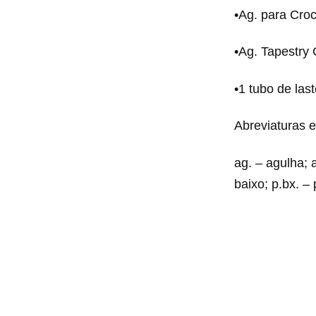
•Ag. para Cro
•Ag. Tapestry 
•1 tubo de las
Abreviaturas e
ag. – agulha; a
baixo; p.bx. –