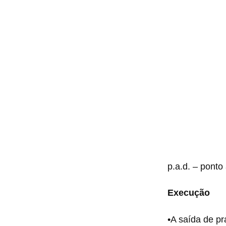
p.a.d. – ponto 
Execução
•A saída de pr