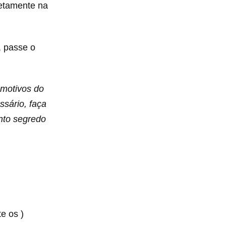
retamente na
, passe o
 motivos do
ssário, faça
nto segredo
os )