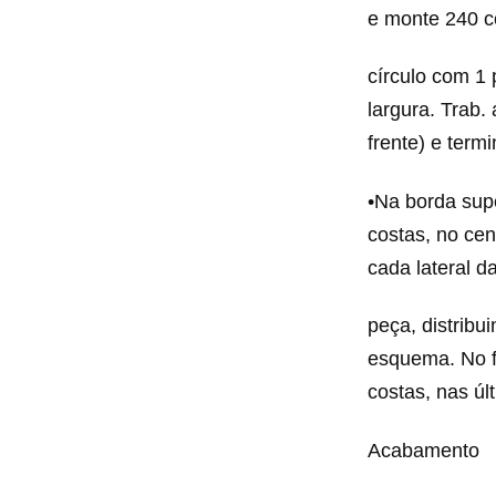
e monte 240 c
círculo com 1 
largura. Trab.
frente) e term
•Na borda supe
costas, no ce
cada lateral d
peça, distribu
esquema. No fi
costas, nas últ
Acabamento