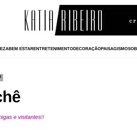
EZA
BEM ESTAR
ENTRETENIMENTO
DECORAÇÃO
PAISAGISMO
SOB
S
chê
igas e visitantes!!