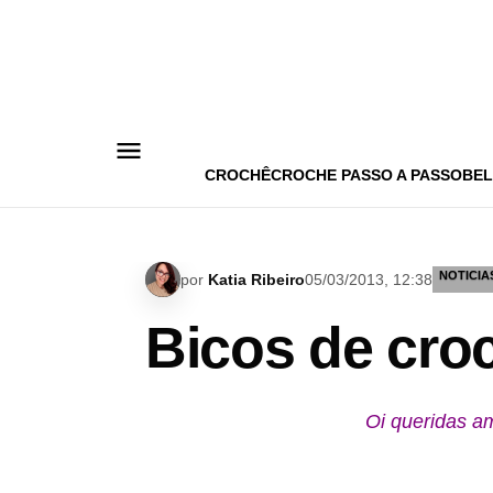
Pular
para
o
conteúdo
CROCHÊ
CROCHE PASSO A PASSO
BEL
NOTICIA
por
Katia Ribeiro
05/03/2013, 12:38
Bicos de cro
Oi queridas am