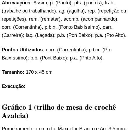
Abreviações:
Assim, p. (Ponto), pts. (pontos), trab.
(trabalhe ou trabalhando), ag. (agulha), rep. (repetição ou
repetições), rem. (rematar), acomp. (acompanhando),
corr. (Correntinha), p.b.x. (Ponto Baixíssimo), carr.
(Carreira); laç. (Laçada); p.b. (Pon Baixo); p.a. (Pto Alto).
Pontos Utilizados:
corr. (Correntinha); p.b.x. (Pto
Baixíssimo); p.b. (Pont Baixo); p.a. (Pnto Alto).
Tamanho:
170 x 45 cm
Execução:
Gráfico 1
(trilho de mesa de crochê
Azaleia)
Primeiramente, com o fio Maxcolor Branco e Ag. 3,5 mm,