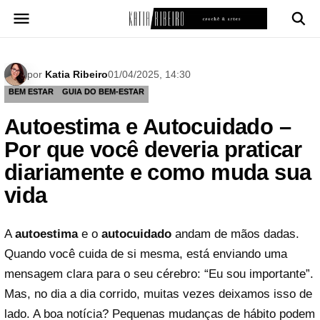
Pular
para
o
conteúdo
por
Katia Ribeiro
01/04/2025, 14:30
BEM ESTAR
GUIA DO BEM-ESTAR
Autoestima e Autocuidado –
Por que você deveria praticar
diariamente e como muda sua
vida
A
autoestima
e o
autocuidado
andam de mãos dadas.
Quando você cuida de si mesma, está enviando uma
mensagem clara para o seu cérebro: “Eu sou importante”.
Mas, no dia a dia corrido, muitas vezes deixamos isso de
lado. A boa notícia? Pequenas mudanças de hábito podem