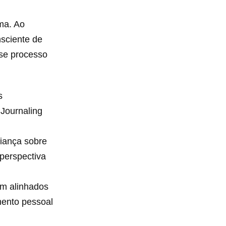
ma. Ao
nsciente de
sse processo
s
 Journaling
fiança sobre
perspectiva
jam alinhados
mento pessoal