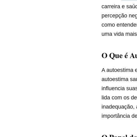
carreira e saú
percepção neg
como entender
uma vida mais 
O Que é A
A autoestima 
autoestima sau
influencia su
lida com os de
inadequação, 
importância d