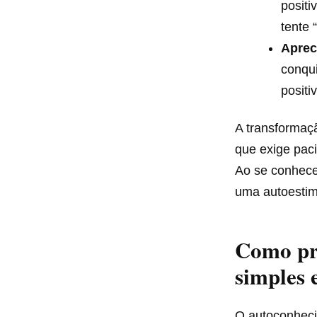
positi
tente
Aprec
conqu
positi
A transformaç
que exige paci
Ao se conhece
uma autoestima
Como pr
simples e
O autoconheci