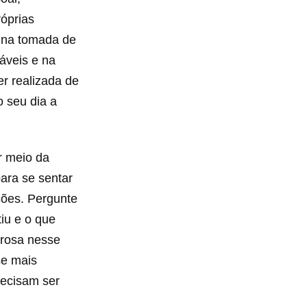
óprias
 na tomada de
áveis e na
r realizada de
o seu dia a
r meio da
ara se sentar
ções. Pergunte
iu e o que
erosa nesse
se mais
recisam ser