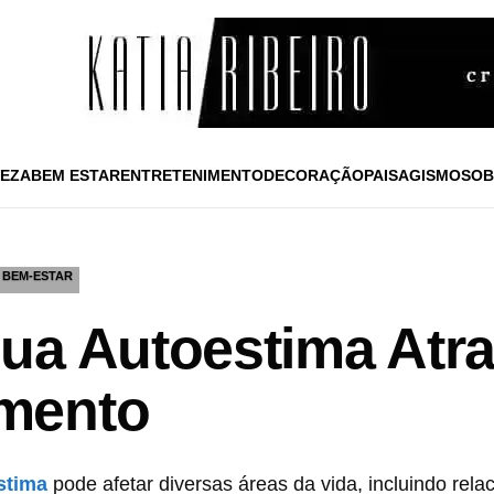
EZA
BEM ESTAR
ENTRETENIMENTO
DECORAÇÃO
PAISAGISMO
SOB
 BEM-ESTAR
ua Autoestima Atr
mento
stima
pode afetar diversas áreas da vida, incluindo rel