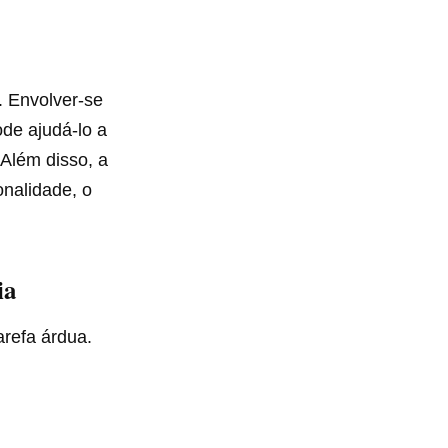
. Envolver-se
ode ajudá-lo a
Além disso, a
onalidade, o
ia
arefa árdua.