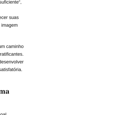
uficiente”,
ecer suas
ma imagem
 um caminho
atificantes.
desenvolver
tisfatória.
rma
oal,