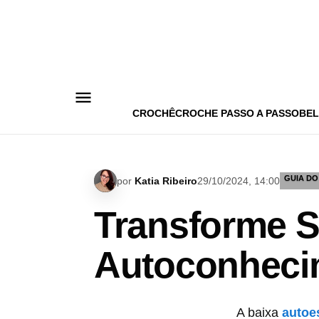
Pular
para
o
conteúdo
CROCHÊ
CROCHE PASSO A PASSO
BEL
GUIA DO
por
Katia Ribeiro
29/10/2024, 14:00
Transforme S
Autoconheci
A baixa
autoe