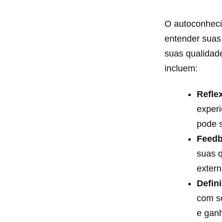
O autoconheci
entender suas
suas qualidad
incluem:
Refle
experi
pode 
Feedb
suas q
extern
Defin
com se
e ganh