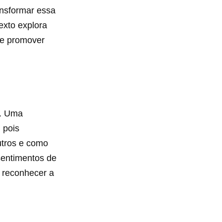
ansformar essa
exto explora
 e promover
 . Uma
 pois
utros e como
 sentimentos de
 reconhecer a