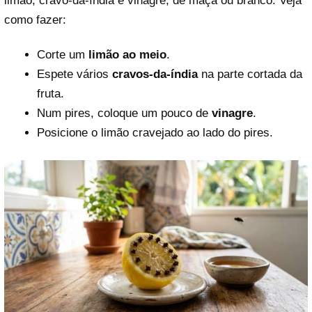
limão, cravo-da-índia e vinagre, de maçã ou branco. Veja
como fazer:
Corte um
limão ao meio
.
Espete vários
cravos-da-índia
na parte cortada da
fruta.
Num pires, coloque um pouco de
vinagre
.
Posicione o limão cravejado ao lado do pires.