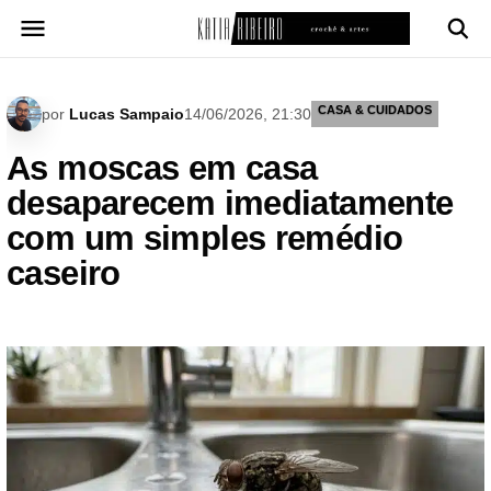
Pular
para
o
conteúdo
CASA & CUIDADOS
por
Lucas Sampaio
14/06/2026, 21:30
As moscas em casa
desaparecem imediatamente
com um simples remédio
caseiro