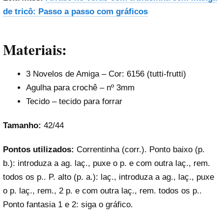
de tricô: Passo a passo com gráficos
Materiais:
3 Novelos de Amiga – Cor: 6156 (tutti-frutti)
Agulha para crochê – nº 3mm
Tecido – tecido para forrar
Tamanho:
42/44
Pontos utilizados:
Correntinha (corr.). Ponto baixo (p.
b.): introduza a ag. laç., puxe o p. e com outra laç., rem.
todos os p.. P. alto (p. a.): laç., introduza a ag., laç., puxe
o p. laç., rem., 2 p. e com outra laç., rem. todos os p..
Ponto fantasia 1 e 2: siga o gráfico.