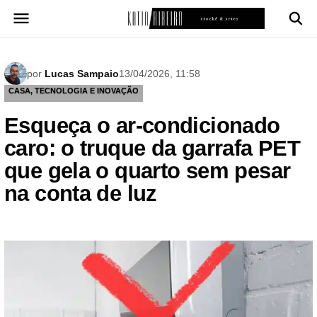
Pular
para
o
conteúdo
por
Lucas Sampaio
13/04/2026, 11:58
CASA, TECNOLOGIA E INOVAÇÃO
Esqueça o ar-condicionado
caro: o truque da garrafa PET
que gela o quarto sem pesar
na conta de luz