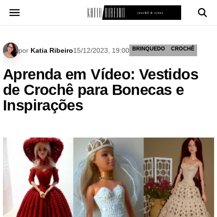
Pular
para
o
conteúdo
BRINQUEDO
CROCHÊ
por
Katia Ribeiro
15/12/2023, 19:00
Aprenda em Vídeo: Vestidos
de Crochê para Bonecas e
Inspirações