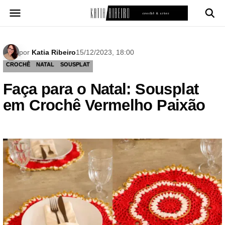
Pular
para
o
conteúdo
por
Katia Ribeiro
15/12/2023, 18:00
CROCHÊ
NATAL
SOUSPLAT
Faça para o Natal: Sousplat
em Crochê Vermelho Paixão