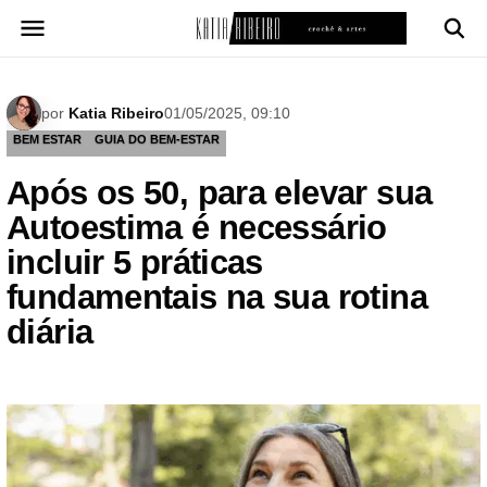
Pular
para
o
conteúdo
por
Katia Ribeiro
01/05/2025, 09:10
BEM ESTAR
GUIA DO BEM-ESTAR
Após os 50, para elevar sua
Autoestima é necessário
incluir 5 práticas
fundamentais na sua rotina
diária