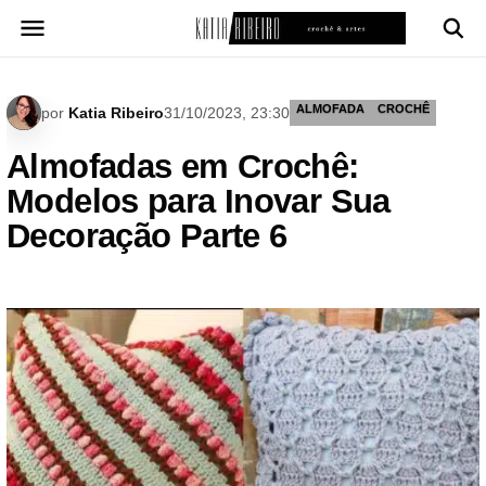
Pular
para
o
conteúdo
ALMOFADA
CROCHÊ
por
Katia Ribeiro
31/10/2023, 23:30
Almofadas em Crochê:
Modelos para Inovar Sua
Decoração Parte 6