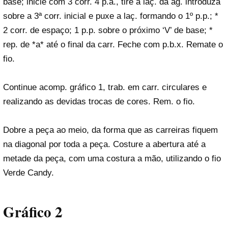
base; inicie com 3 corr. 4 p.a., tire a laç. da ag. introduza
sobre a 3ª corr. inicial e puxe a laç. formando o 1º p.p.; *
2 corr. de espaço; 1 p.p. sobre o próximo ‘V’ de base; *
rep. de *a* até o final da carr. Feche com p.b.x. Remate o
fio.
Continue acomp. gráfico 1, trab. em carr. circulares e
realizando as devidas trocas de cores. Rem. o fio.
Dobre a peça ao meio, da forma que as carreiras fiquem
na diagonal por toda a peça. Costure a abertura até a
metade da peça, com uma costura a mão, utilizando o fio
Verde Candy.
Gráfico 2