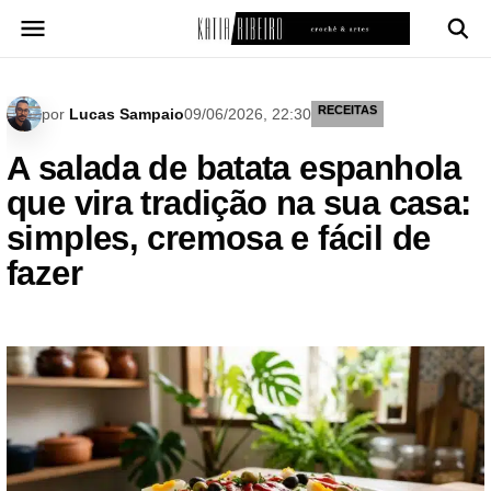
Pular
para
o
conteúdo
RECEITAS
por
Lucas Sampaio
09/06/2026, 22:30
A salada de batata espanhola
que vira tradição na sua casa:
simples, cremosa e fácil de
fazer