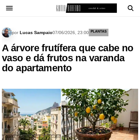
Pular
para
o
conteúdo
PLANTAS
por
Lucas Sampaio
07/06/2026, 23:00
A árvore frutífera que cabe no
vaso e dá frutos na varanda
do apartamento