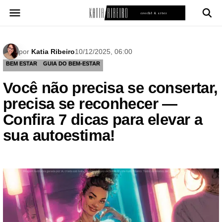
Pular
para
o
conteúdo
por
Katia Ribeiro
10/12/2025, 06:00
BEM ESTAR
GUIA DO BEM-ESTAR
Você não precisa se consertar,
precisa se reconhecer —
Confira 7 dicas para elevar a
sua autoestima!