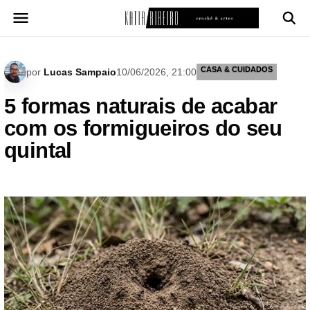
Pular
para
o
conteúdo
CASA & CUIDADOS
por
Lucas Sampaio
10/06/2026, 21:00
5 formas naturais de acabar
com os formigueiros do seu
quintal