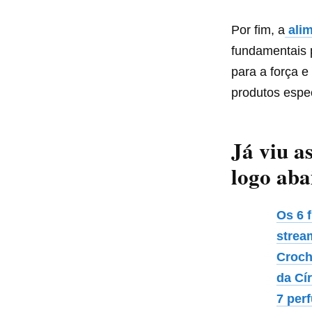
Por fim, a
alim
fundamentais p
para a força 
produtos espec
Já viu a
logo aba
Os 6 
strea
Croch
da Cí
7 per