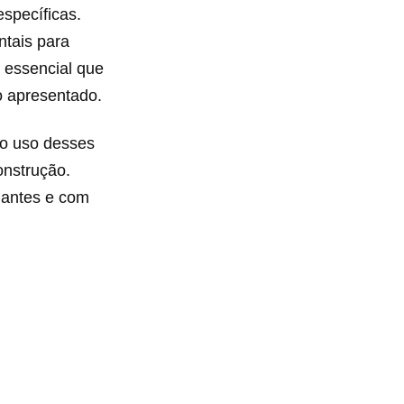
specíficas.
ntais para
é essencial que
o apresentado.
 o uso desses
onstrução.
hantes e com