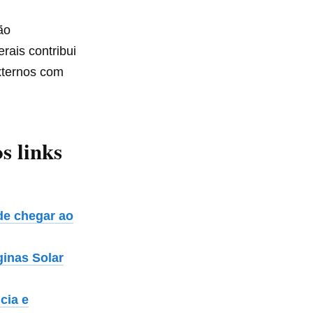
ão
rais contribui
xternos com
s links
de chegar ao
ginas Solar
cia e