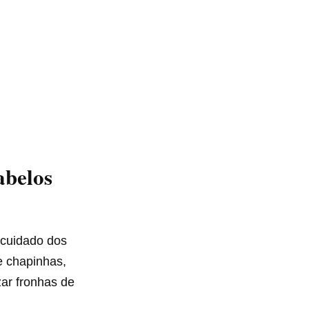
abelos
o cuidado dos
e chapinhas,
zar fronhas de