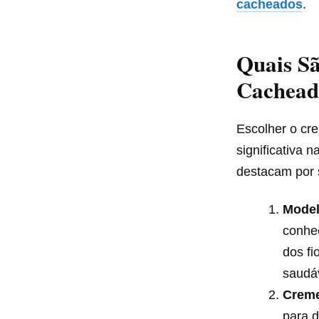
cacheados
.
Quais S
Cachead
Escolher o cr
significativa 
destacam por s
Model
conhec
dos fi
saudá
Creme
para d