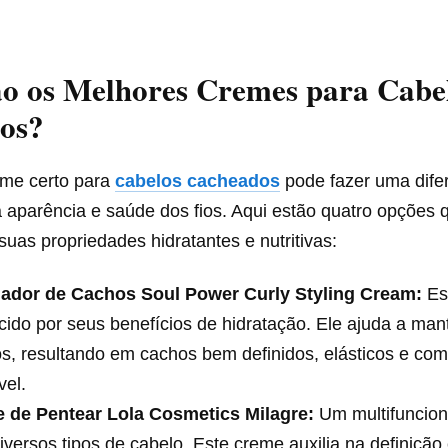
ão os Melhores Cremes para Cabe
os?
eme certo para
cabelos cacheados
pode fazer uma dife
na aparência e saúde dos fios. Aqui estão quatro opções 
uas propriedades hidratantes e nutritivas:
ador de Cachos Soul Power Curly Styling Cream:
Es
ido por seus benefícios de hidratação. Ele ajuda a ma
os, resultando em cachos bem definidos, elásticos e com
vel.
 de Pentear Lola Cosmetics Milagre:
Um multifuncion
iversos tipos de cabelo. Este creme auxilia na definição