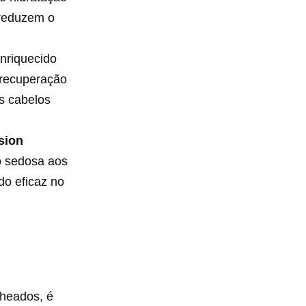
 reduzem o
nriquecido
 recuperação
s cabelos
sion
ão sedosa aos
do eficaz no
cheados, é