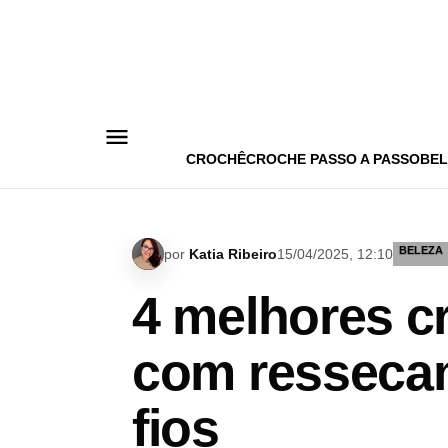
Pular
para
o
conteúdo
CROCHÊ
CROCHE PASSO A PASSO
BEL
BELEZA
por
Katia Ribeiro
15/04/2025, 12:10
4 melhores c
com ressecam
fios