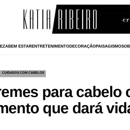
EZA
BEM ESTAR
ENTRETENIMENTO
DECORAÇÃO
PAISAGISMO
SOB
CUIDADOS COM CABELOS
remes para cabelo
ento que dará vida