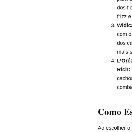
dos fi
frizz 
Widic
com ól
dos ca
mais s
L’Oré
Rich:
cachos
comba
Como Es
Ao escolher o