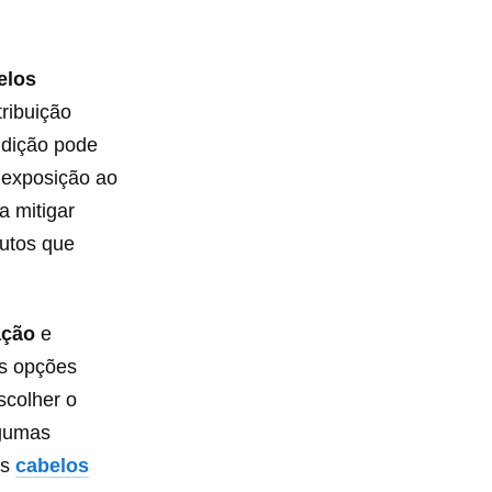
elos
tribuição
ndição pode
 exposição ao
a mitigar
dutos que
ação
e
as opções
scolher o
lgumas
os
cabelos