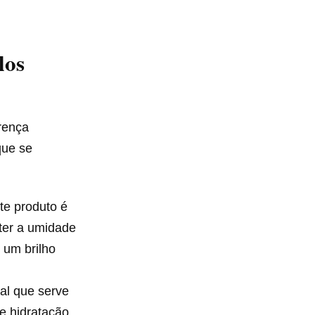
los
rença
que se
te produto é
nter a umidade
 um brilho
al que serve
 e hidratação