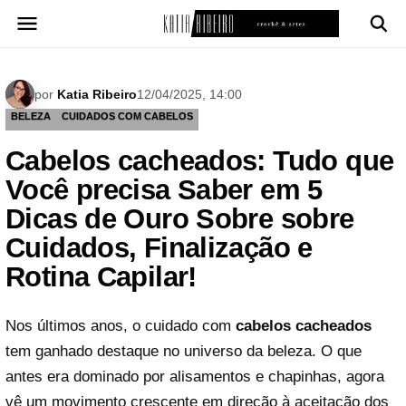
Pular
para
o
conteúdo
por
Katia Ribeiro
12/04/2025, 14:00
BELEZA
CUIDADOS COM CABELOS
Cabelos cacheados: Tudo que
Você precisa Saber em 5
Dicas de Ouro Sobre sobre
Cuidados, Finalização e
Rotina Capilar!
Nos últimos anos, o cuidado com
cabelos cacheados
tem ganhado destaque no universo da beleza. O que
antes era dominado por alisamentos e chapinhas, agora
vê um movimento crescente em direção à aceitação dos