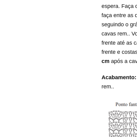
espera. Faça o
faça entre as 
seguindo o grá
cavas rem.. Vo
frente até as 
frente e costa
cm
após a cav
Acabamento
rem..