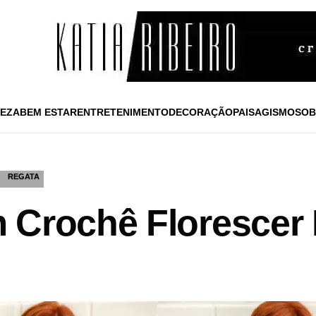
EZA
BEM ESTAR
ENTRETENIMENTO
DECORAÇÃO
PAISAGISMO
SOB
REGATA
 Crochê Florescer L