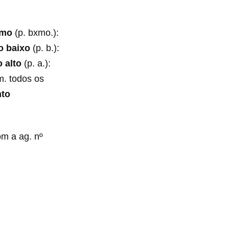
imo
(p. bxmo.):
o baixo
(p. b.):
 alto
(p. a.):
em. todos os
to
m a ag. nº