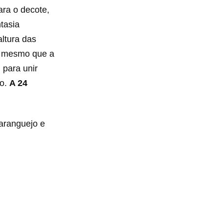
ara o decote,
ntasia
altura das
do mesmo que a
 para unir
co.
A 24
caranguejo e