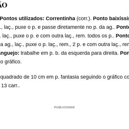
ÃO
Pontos utilizados: Correntinha
(corr.).
Ponto baixíss
., laç., puxe o p. e passe diretamente no p. da ag..
Pont
 laç., puxe o p. e com outra laç., rem. todos os p..
Ponto
 a ag., laç., puxe o p. laç., rem., 2 p. e com outra laç., r
anguejo:
trabalhe em p. b. da esquerda para direita.
Pon
 o gráfico.
quadrado de 10 cm em p. fantasia seguindo o gráfico co
 13 carr..
PUBLICIDADE