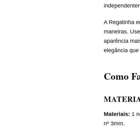
independentem
A Regatinha e
maneiras. Use
aparência mais
elegância que 
Como Fa
MATERIA
Materiais:
1 n
nº 3mm.