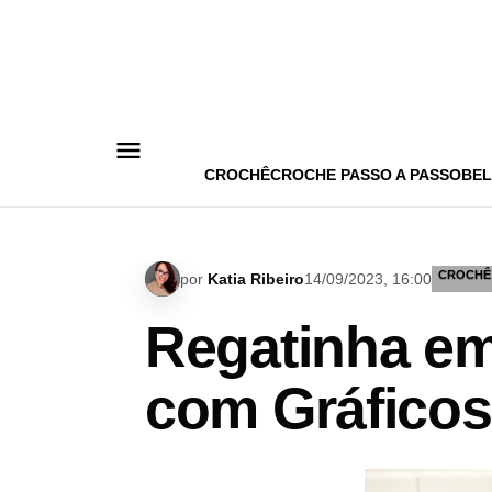
Pular
para
o
conteúdo
CROCHÊ
CROCHE PASSO A PASSO
BEL
CROCHÊ
por
Katia Ribeiro
14/09/2023, 16:00
Regatinha em
com Gráficos