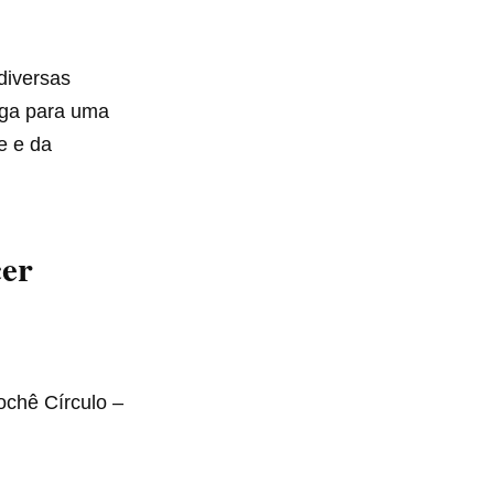
diversas
nga para uma
e e da
cer
ochê Círculo –