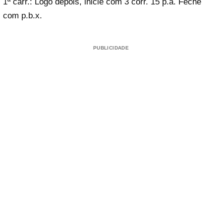
1ª carr.: Logo depois, inicie com 3 corr. 15 p.a. Feche
com p.b.x.
PUBLICIDADE