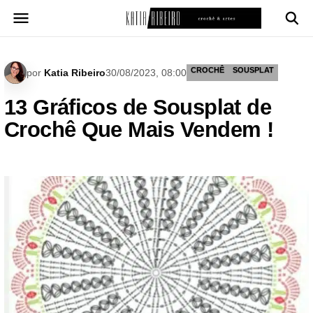
Pular
para
o
conteúdo
CROCHÊ
SOUSPLAT
por
Katia Ribeiro
30/08/2023, 08:00
13 Gráficos de Sousplat de
Crochê Que Mais Vendem !