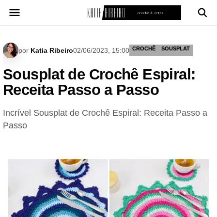
Pular
para
o
conteúdo
CROCHÊ
SOUSPLAT
por
Katia Ribeiro
02/06/2023, 15:00
Sousplat de Crochê Espiral:
Receita Passo a Passo
Incrível Sousplat de Crochê Espiral: Receita Passo a
Passo