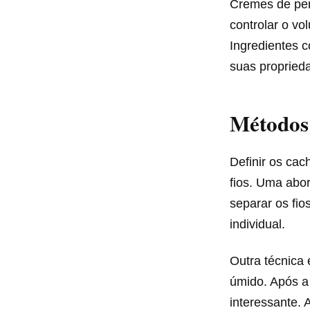
Cremes de pent
controlar o v
Ingredientes
suas proprieda
Métodos 
Definir os cac
fios. Uma abo
separar os fi
individual.
Outra técnica 
úmido. Após a
interessante. 