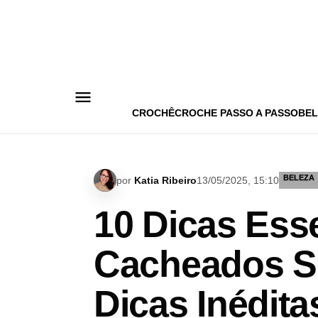
Pular
para
o
conteúdo
CROCHÊ
CROCHE PASSO A PASSO
BEL
BELEZA
por
Katia Ribeiro
13/05/2025, 15:10
10 Dicas Ess
Cacheados S
Dicas Inédita