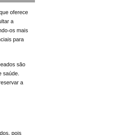
 que oferece
ltar a
ando-os mais
ciais para
heados são
e saúde.
reservar a
dos, pois