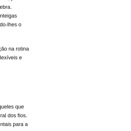
ebra.
nteigas
do-lhes o
ção na rotina
lexíveis e
queles que
al dos fios.
ntais para a