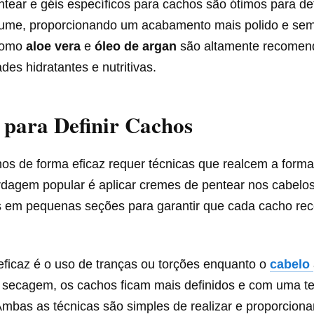
ear e géis específicos para cachos são ótimos para def
olume, proporcionando um acabamento mais polido e sem 
 como
aloe vera
e
óleo de argan
são altamente recomen
des hidratantes e nutritivas.
para Definir Cachos
hos de forma eficaz requer técnicas que realcem a forma
rdagem popular é aplicar cremes de pentear nos cabelo
os em pequenas seções para garantir que cada cacho re
eficaz é o uso de tranças ou torções enquanto o
cabelo
 secagem, os cachos ficam mais definidos e com uma te
Ambas as técnicas são simples de realizar e proporcion