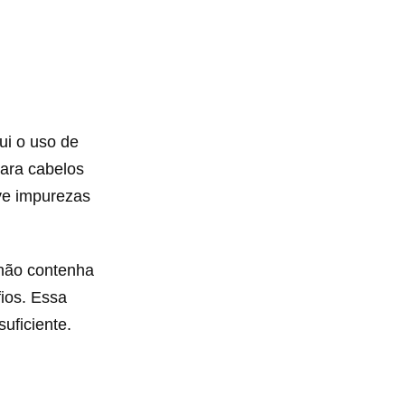
?
ui o uso de
para cabelos
ve impurezas
 não contenha
fios. Essa
uficiente.