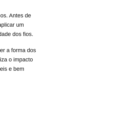
nos. Antes de
aplicar um
dade dos fios.
ter a forma dos
iza o impacto
veis e bem