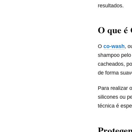
resultados.
O que é 
O
co-wash
, o
shampoo pelo c
cacheados, po
de forma suav
Para realizar
silicones ou p
técnica é espe
Protegen