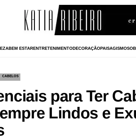
EZA
BEM ESTAR
ENTRETENIMENTO
DECORAÇÃO
PAISAGISMO
SOB
CABELOS
enciais para Ter Ca
empre Lindos e Ex
s