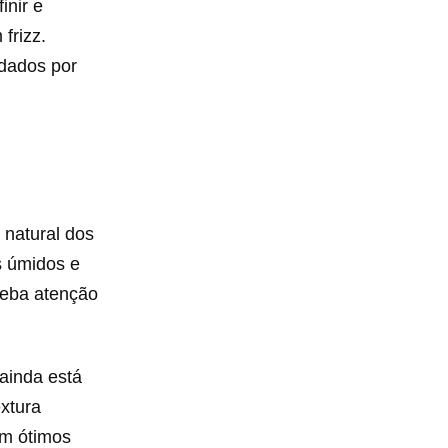
inir e
frizz.
dados por
 natural dos
s úmidos e
ceba atenção
ainda está
xtura
am ótimos