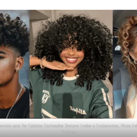
nciais para Ter Cabelos Cacheados Sempre Lindos e Exuberantes; Dicas Iné
Pinterest