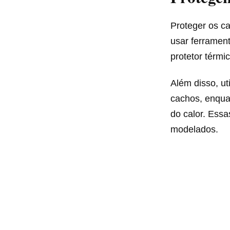
Proteger os c
usar ferramen
protetor térmi
Além disso, ut
cachos, enquan
do calor. Ess
modelados.