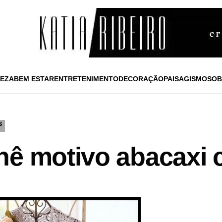
EZA
BEM ESTAR
ENTRETENIMENTO
DECORAÇÃO
PAISAGISMO
SOB
S
hê motivo abacaxi 