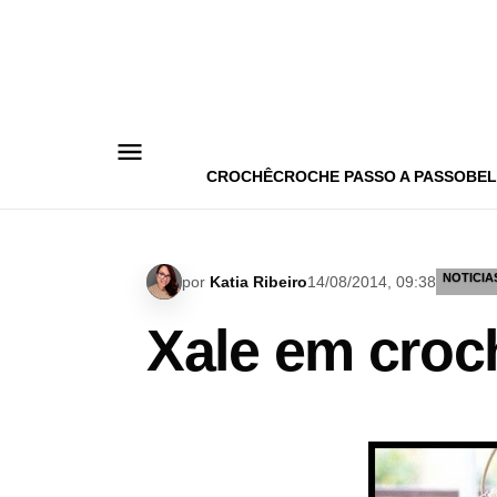
Pular
para
o
conteúdo
CROCHÊ
CROCHE PASSO A PASSO
BEL
NOTICIA
por
Katia Ribeiro
14/08/2014, 09:38
Xale em croc