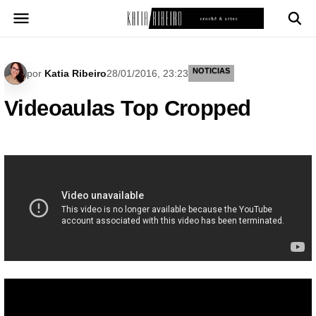
Pular
para
o
conteúdo
NOTICIAS
por
Katia Ribeiro
28/01/2016, 23:23
Videoaulas Top Cropped