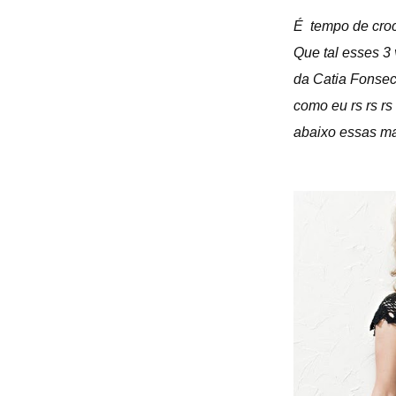
É tempo de cro
Que tal esses 3
da Catia Fonsec
como eu rs rs rs
abaixo essas mar