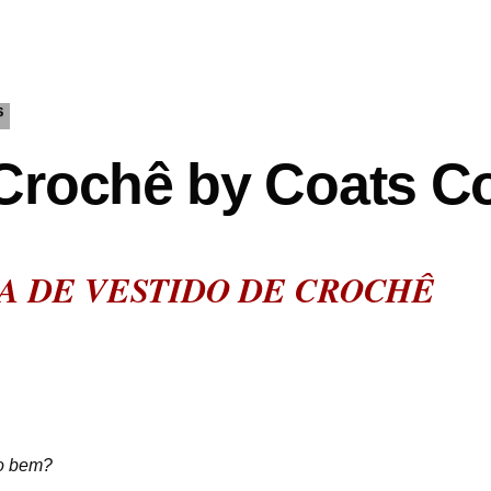
S
Crochê by Coats Co
A DE VESTIDO DE CROCHÊ
do bem?