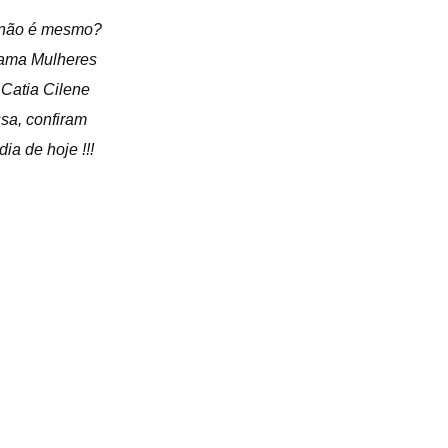
a não é mesmo?
rama Mulheres
Catia Cilene
ssa, confiram
a de hoje !!!