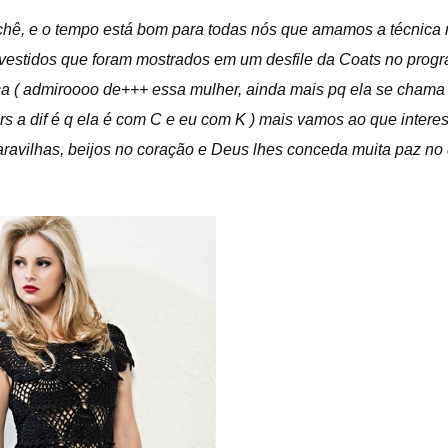
chê, e o tempo está bom para todas nós que amamos a técnic
 vestidos que foram mostrados em um desfile da Coats no prog
a ( admiroooo de+++ essa mulher, ainda mais pq ela se chama 
 rs a dif é q ela é com C e eu com K ) mais vamos ao que intere
avilhas, beijos no coração e Deus lhes conceda muita paz no di