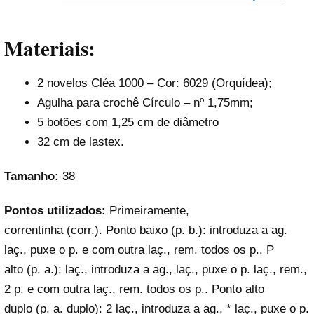
Materiais:
2 novelos Cléa 1000 – Cor: 6029 (Orquídea);
Agulha para crochê Círculo – nº 1,75mm;
5 botões com 1,25 cm de diâmetro
32 cm de lastex.
Tamanho:
38
Pontos utilizados:
Primeiramente,
correntinha (corr.). Ponto baixo (p. b.): introduza a ag.
laç., puxe o p. e com outra laç., rem. todos os p.. P
alto (p. a.): laç., introduza a ag., laç., puxe o p. laç., rem.,
2 p. e com outra laç., rem. todos os p.. Ponto alto
duplo (p. a. duplo): 2 laç., introduza a ag., * laç., puxe o p.