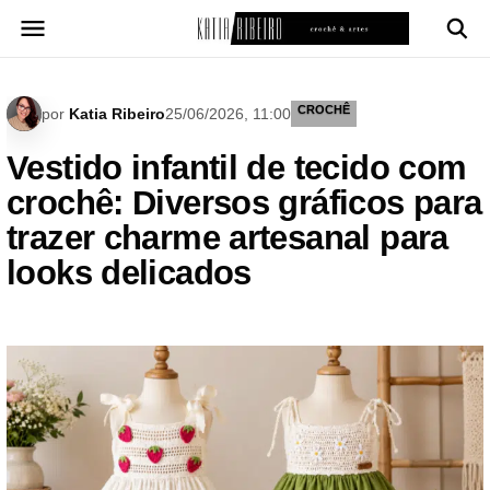
Pular
para
o
conteúdo
CROCHÊ
por
Katia Ribeiro
25/06/2026, 11:00
Vestido infantil de tecido com
crochê: Diversos gráficos para
trazer charme artesanal para
looks delicados