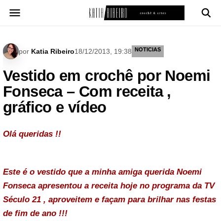
Pular
para
o
conteúdo
NOTICIAS
por
Katia Ribeiro
18/12/2013, 19:38
Vestido em crochê por Noemi
Fonseca – Com receita ,
gráfico e vídeo
Olá queridas !!
Este é o vestido que a minha amiga querida Noemi
Fonseca apresentou a receita hoje no programa da
TV
Século 21 , aproveitem e façam para brilhar nas festas
de fim de ano !!!