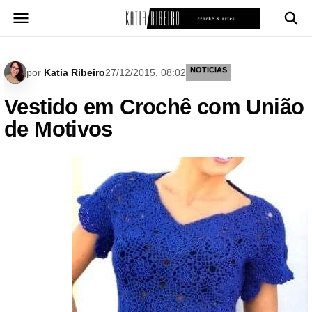
Pular
para
o
conteúdo
NOTICIAS
por
Katia Ribeiro
27/12/2015, 08:02
Vestido em Crochê com União
de Motivos