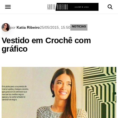
Pular
para
o
conteúdo
NOTICIAS
por
Katia Ribeiro
25/05/2015, 15:50
Vestido em Crochê com
gráfico