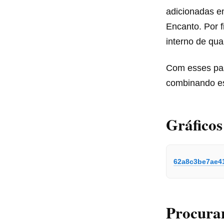
adicionadas em
Encanto. Por f
interno de qua
Com esses pas
combinando es
Gráficos
62a8c3be7ae4
Procura