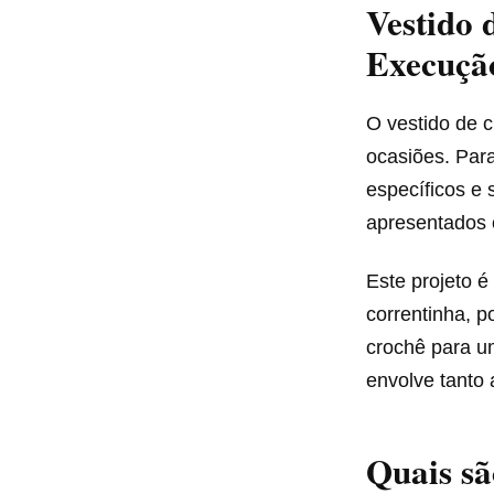
Vestido 
Execuçã
O vestido de c
ocasiões. Para
específicos e 
apresentados o
Este projeto é
correntinha, p
crochê para u
envolve tanto 
Quais sã