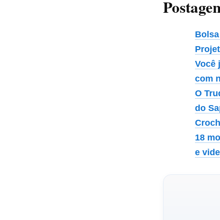
Postagen
Bolsa
Proje
Você 
com n
O Tru
do Sa
Croch
18 mo
e vid