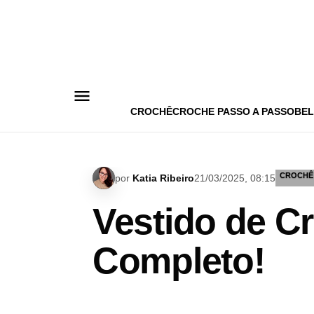
Pular
para
o
conteúdo
CROCHÊ
CROCHE PASSO A PASSO
BEL
CROCHÊ
por
Katia Ribeiro
21/03/2025, 08:15
Vestido de C
Completo!