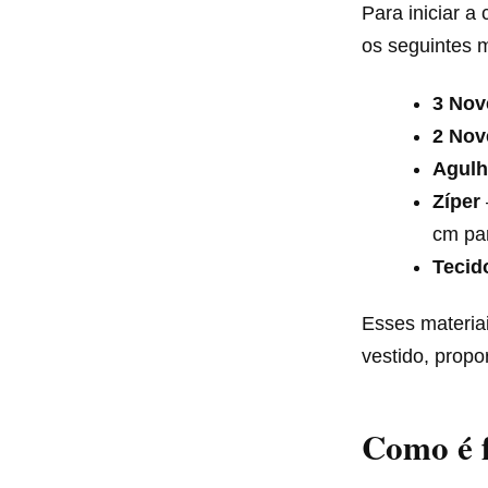
Para iniciar a
os seguintes m
3 Nov
2 Nov
Agulh
Zíper
cm par
Tecid
Esses materia
vestido, propo
Como é f