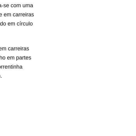
cia-se com uma
se em carreiras
ado em círculo
em carreiras
alho em partes
orrentinha
.