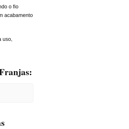
do o fio
 um acabamento
a uso,
Franjas:
as