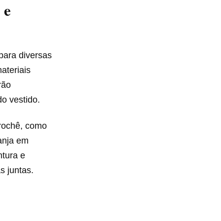
 e
 para diversas
ateriais
rão
o vestido.
crochê, como
ranja em
tura e
s juntas.