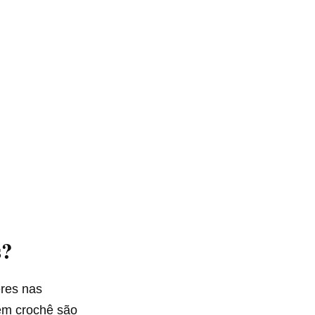
s?
eres nas
 em crochê são