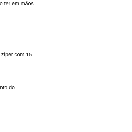
io ter em mãos
 zíper com 15
ento do