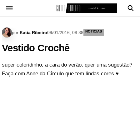
Pular
para
o
conteúdo
NOTICIAS
por
Katia Ribeiro
09/01/2016, 08:38
Vestido Crochê
super coloridinho, a cara do verão, quer uma sugestão?
Faça com Anne da Círculo que tem lindas cores ♥