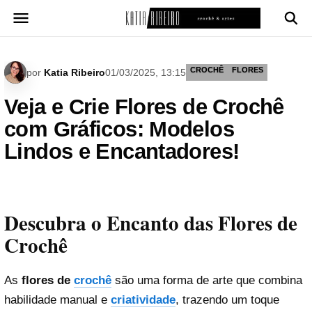
Pular
para
o
conteúdo
CROCHÊ
FLORES
por
Katia Ribeiro
01/03/2025, 13:15
Veja e Crie Flores de Crochê
com Gráficos: Modelos
Lindos e Encantadores!
Descubra o Encanto das Flores de
Crochê
As
flores de
crochê
são uma forma de arte que combina
habilidade manual e
criatividade
, trazendo um toque