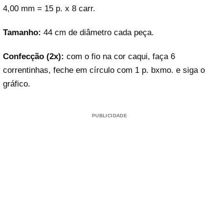
4,00 mm = 15 p. x 8 carr.
Tamanho:
44 cm de diâmetro cada peça.
Confecção
(
2
x):
com o fio na cor caqui, faça 6
correntinhas, feche em círculo com 1 p. bxmo. e siga o
gráfico.
PUBLICIDADE