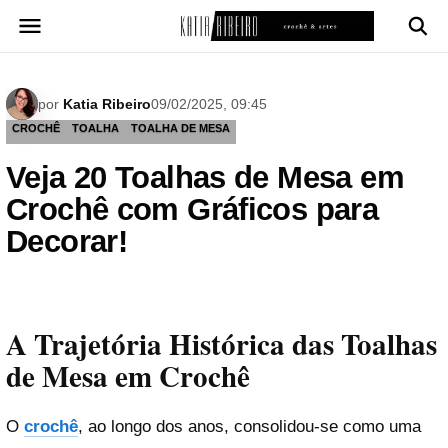
Pular
para
o
conteúdo
por
Katia Ribeiro
09/02/2025, 09:45
CROCHÊ
TOALHA
TOALHA DE MESA
Veja 20 Toalhas de Mesa em
Crochê com Gráficos para
Decorar!
A Trajetória Histórica das Toalhas
de Mesa em Crochê
O
crochê
, ao longo dos anos, consolidou-se como uma