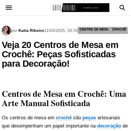
Pular
para
o
conteúdo
CENTRO DE MESA
CROCHÊ
por
Katia Ribeiro
11/03/2025, 20:15
Veja 20 Centros de Mesa em
Crochê: Peças Sofisticadas
para Decoração!
Centros de Mesa em Crochê: Uma
Arte Manual Sofisticada
Os centros de mesa em
crochê
são
peças
artesanais
que desempenham um papel importante na
decoração
de