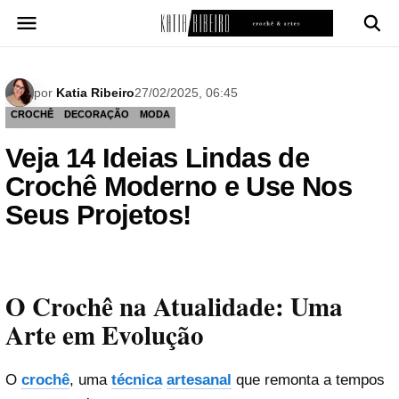
Pular
para
o
conteúdo
por
Katia Ribeiro
27/02/2025, 06:45
CROCHÊ
DECORAÇÃO
MODA
Veja 14 Ideias Lindas de
Crochê Moderno e Use Nos
Seus Projetos!
O Crochê na Atualidade: Uma
Arte em Evolução
O
crochê
, uma
técnica
artesanal
que remonta a tempos