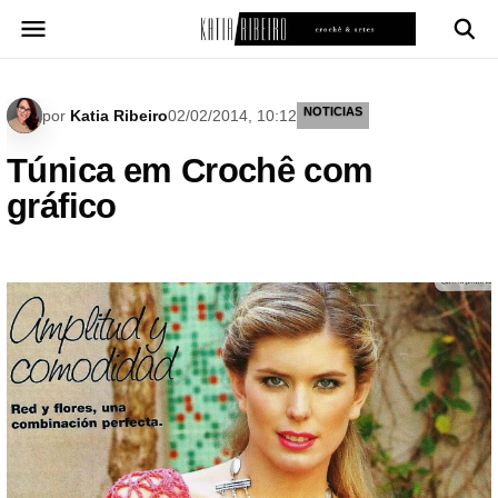
Pular
para
o
conteúdo
NOTICIAS
por
Katia Ribeiro
02/02/2014, 10:12
Túnica em Crochê com
gráfico