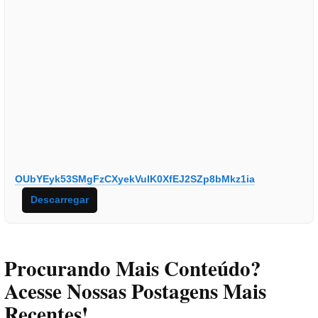
OUbYEyk53SMgFzCXyekVuIK0XfEJ2SZp8bMkz1ia
Descarregar
Procurando Mais Conteúdo?
Acesse Nossas Postagens Mais
Recentes!