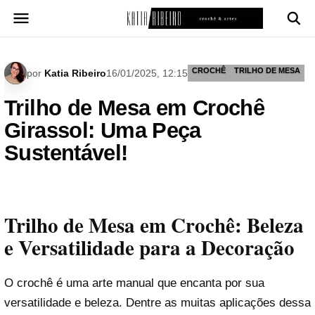
Pular
para
o
conteúdo
CROCHÊ
TRILHO DE MESA
por
Katia Ribeiro
16/01/2025, 12:15
Trilho de Mesa em Crochê
Girassol: Uma Peça
Sustentável!
Trilho de Mesa em Crochê: Beleza
e Versatilidade para a Decoração
O crochê é uma arte manual que encanta por sua
versatilidade e beleza. Dentre as muitas aplicações dessa