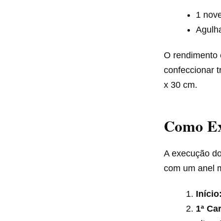
1 nove
Agulh
O rendimento 
confeccionar 
x 30 cm.
Como Ex
A execução do
com um anel m
Início
1ª Car