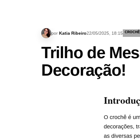
CROCHÊ
por
Katia Ribeiro
22/05/2025, 18:15
Trilho de Me
Decoração!
Introdu
O crochê é um
decorações, t
as diversas p