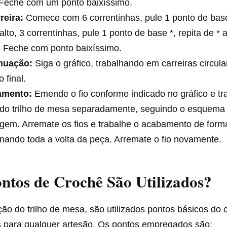
 Feche com um ponto baixíssimo.
reira:
Comece com 6 correntinhas, pule 1 ponto de base
alto, 3 correntinhas, pule 1 ponto de base *, repita de * 
. Feche com ponto baixíssimo.
nuação:
Siga o gráfico, trabalhando em carreiras circul
o final.
amento:
Emende o fio conforme indicado no gráfico e tr
 do trilho de mesa separadamente, seguindo o esquema
em. Arremate os fios e trabalhe o acabamento de forma 
nando toda a volta da peça. Arremate o fio novamente.
ntos de Crochê São Utilizados?
ão do trilho de mesa, são utilizados pontos básicos do 
s para qualquer artesão. Os pontos empregados são: