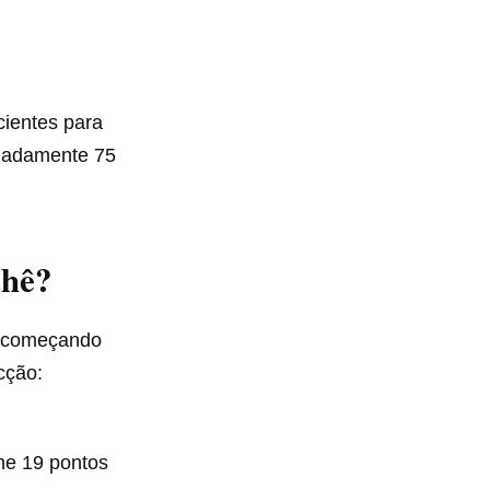
cientes para
imadamente 75
chê?
, começando
cção:
lhe 19 pontos