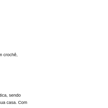
m crochê,
tica, sendo
 sua casa. Com