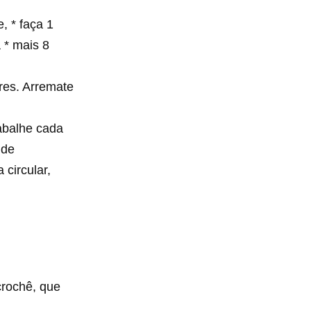
, * faça 1
a * mais 8
ares. Arremate
abalhe cada
 de
circular,
crochê, que