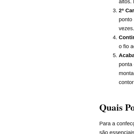
altos.
2ª Car
ponto 
vezes
Conti
o fio a
Acab
ponta
montag
contor
Quais Po
Para a confecç
são essenciai