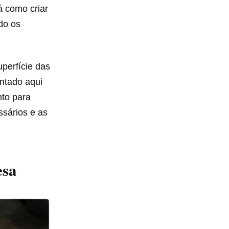
á como criar
do os
perfície das
ntado aqui
nto para
ssários e as
esa