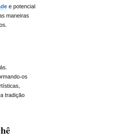
ade
e potencial
as maneiras
s.​
ás.
sformando-os
ísticas,
a tradição
chê