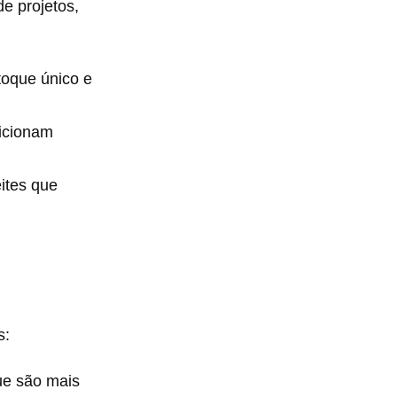
e projetos,
toque único e
dicionam
ites que
s:
que são mais