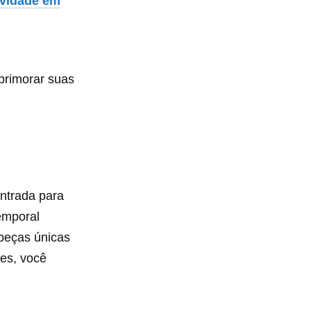
ividade em
primorar suas
ntrada para
emporal
 peças únicas
les, você