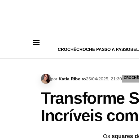
Pular
para
o
conteúdo
CROCHÊ
CROCHE PASSO A PASSO
BEL
CROCHÊ
por
Katia Ribeiro
25/04/2025, 21:30
Transforme 
Incríveis com
​Os
squares d