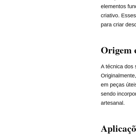
elementos fun
criativo. Ess
para criar des
Origem e
A técnica dos 
Originalmente,
em peças úteis
sendo incorpor
artesanal.​
Aplicaçõ