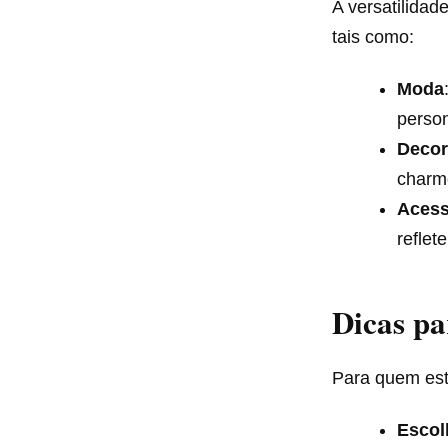
A versatilidad
tais como:​
Moda
person
Deco
charm
Acess
reflet
Dicas pa
Para quem est
Escol