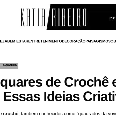
EZA
BEM ESTAR
ENTRETENIMENTO
DECORAÇÃO
PAISAGISMO
SOB
SQUARES
Squares de Crochê
 Essas Ideias Criat
e crochê
, também conhecidos como “quadrados da vovó