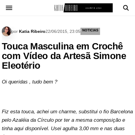
Pular
para
o
conteúdo
NOTICIAS
por
Katia Ribeiro
22/06/2015, 23:05
Touca Masculina em Crochê
com Vídeo da Artesã Simone
Eleotério
Oi queridas , tudo bem ?
Fiz esta touca, achei um charme, substitui o fio Barcelona
pelo Azaléia da Círculo por ter a mesma composição e
tinha aqui disponível. Usei agulha 3,00 mm e nas duas