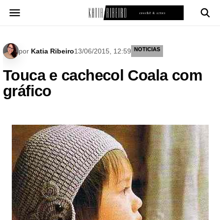
Pular
para
o
conteúdo
NOTICIAS
por
Katia Ribeiro
13/06/2015, 12:59
Touca e cachecol Coala com
gráfico