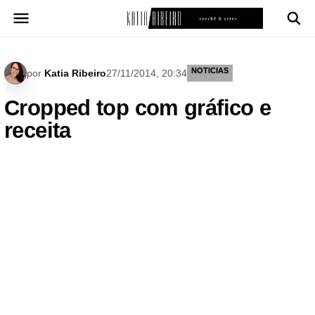
Pular
para
o
conteúdo
NOTICIAS
por
Katia Ribeiro
27/11/2014, 20:34
Cropped top com gráfico e
receita