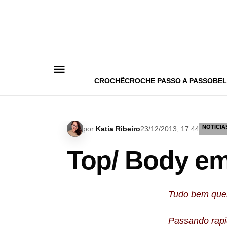
Pular
para
o
conteúdo
CROCHÊ
CROCHE PASSO A PASSO
BEL
NOTICIA
por
Katia Ribeiro
23/12/2013, 17:44
Top/ Body em 
Tudo bem que
Passando rapid