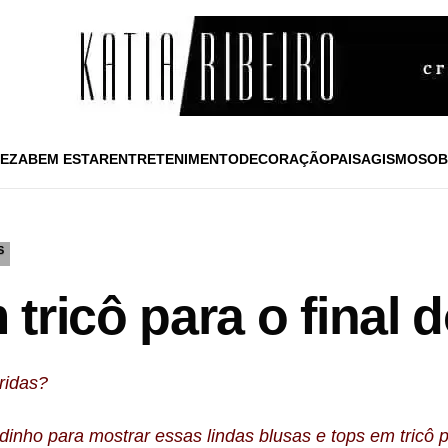
EZA
BEM ESTAR
ENTRETENIMENTO
DECORAÇÃO
PAISAGISMO
SOB
S
tricô para o final 
ridas?
inho para mostrar essas lindas blusas e tops em tricô p