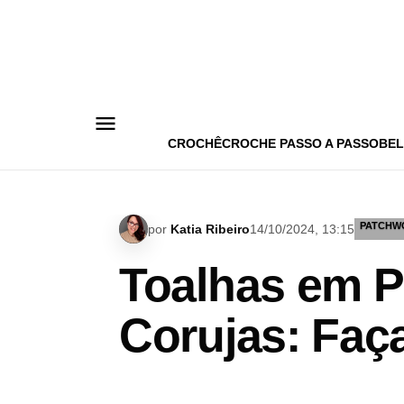
Pular
para
o
conteúdo
CROCHÊ
CROCHE PASSO A PASSO
BEL
PATCHW
por
Katia Ribeiro
14/10/2024, 13:15
Toalhas em 
Corujas: Faç