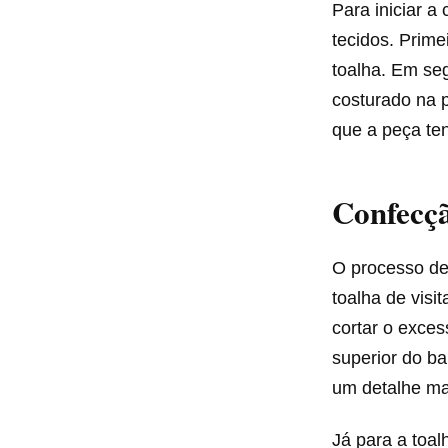
Para iniciar a
tecidos. Prime
toalha. Em se
costurado na p
que a peça te
Confecçã
O processo de 
toalha de visi
cortar o exces
superior do ba
um detalhe ma
Já para a toal