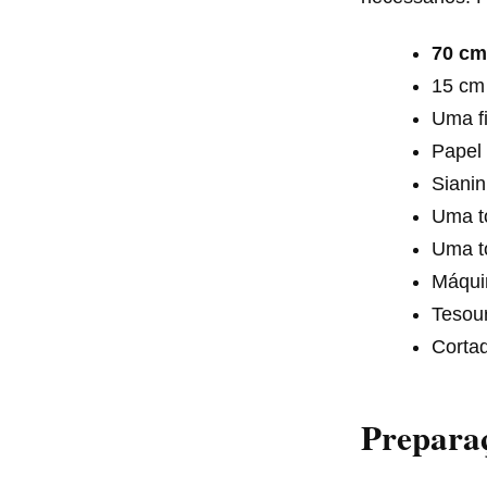
70 cm
15 cm 
Uma fi
Papel
Sianin
Uma t
Uma to
Máquin
Tesour
Cortad
Preparaç