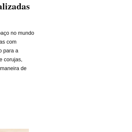
lizadas
spaço no mundo
has com
o para a
e corujas,
 maneira de