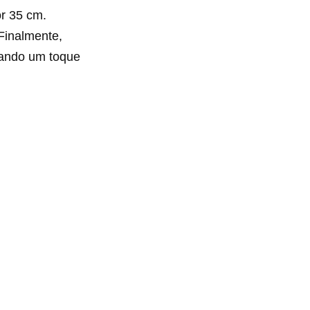
or 35 cm.
 Finalmente,
 dando um toque