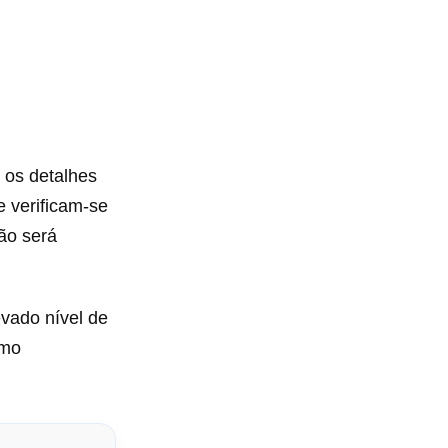
 os detalhes
e verificam-se
ão será
vado nível de
omo