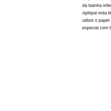
da bainha infe
Aplique esta t
utilize o pape
especial com 