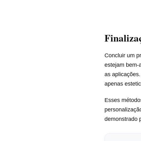
Finaliza
Concluir um pr
estejam bem-ac
as aplicações.
apenas esteti
Esses métodos
personalizaçã
demonstrado pe