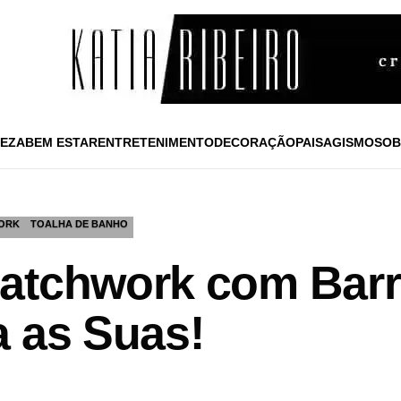
EZA
BEM ESTAR
ENTRETENIMENTO
DECORAÇÃO
PAISAGISMO
SOB
ORK
TOALHA DE BANHO
Patchwork com Bar
a as Suas!