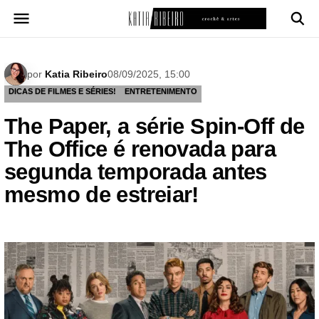
Pular
para
o
conteúdo
por
Katia Ribeiro
08/09/2025, 15:00
DICAS DE FILMES E SÉRIES!
ENTRETENIMENTO
The Paper, a série Spin-Off de
The Office é renovada para
segunda temporada antes
mesmo de estreiar!