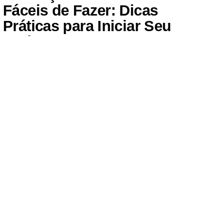
Fáceis de Fazer: Dicas
Práticas para Iniciar Seu
Projeto!
Se você está começando no mundo do artesanato ou
procura novas ideias para seu próximo projeto, os
artesanatos fáceis
são a escolha perfeita. Essas
atividades não só são acessíveis para iniciantes, mas
também proporcionam resultados encantadores e úteis.
No artigo de hoje, apresentaremos 10 artesanatos fáceis
de fazer, que vão desde projetos decorativos até itens
funcionais, todos projetados para estimular sua
criatividade e proporcionar satisfação imediata.
1.
Porta-Copos
Personalizados