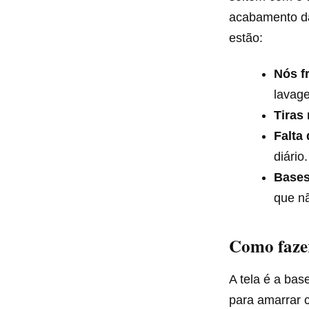
acabamento da
estão:
Nós f
lavag
Tiras 
Falta
diário.
Bases
que n
Como faze
A tela é a bas
para amarrar c