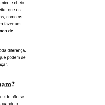
ômico e cheio
itar que os
as, como as
ra fazer um
aco de
oda diferença.
 que podem se
nçar.
cham?
tecido não se
e quando o