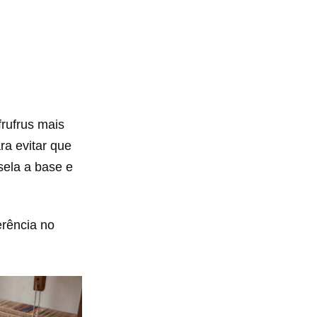
frufrus mais
ra evitar que
sela a base e
erência no