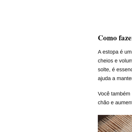
Como fazer
A estopa é uma
cheios e volum
solte, é essen
ajuda a manter
Você também p
chão e aument