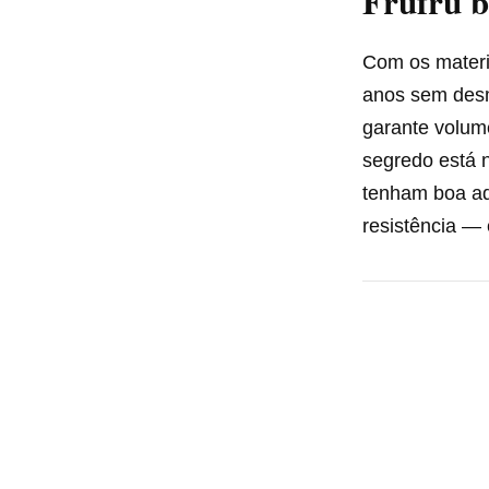
Frufru b
Com os materia
anos sem desm
garante volume
segredo está 
tenham boa ad
resistência — 