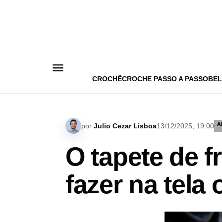
Pular
para
o
conteúdo
CROCHÊ
CROCHE PASSO A PASSO
BEL
A
por
Julio Cezar Lisboa
13/12/2025, 19:00
O tapete de 
fazer na tela