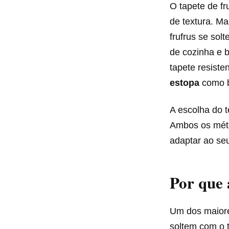
O tapete de fr
de textura. M
frufrus se so
de cozinha e b
tapete resiste
estopa
como 
A escolha do t
Ambos os méto
adaptar ao seu
Por que 
Um dos maiore
soltem com o 