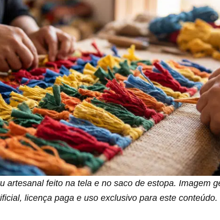
ru artesanal feito na tela e no saco de estopa. Imagem 
tificial, licença paga e uso exclusivo para este conteúdo.