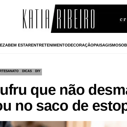
EZA
BEM ESTAR
ENTRETENIMENTO
DECORAÇÃO
PAISAGISMO
SOB
RTESANATO
DICAS
DIY
frufru que não des
 ou no saco de esto