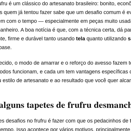
ufru é um clássico do artesanato brasileiro: bonito, econ
as quem já tentou fazer sabe que um desafio comum é ev
ltem com o tempo — especialmente em peças muito usad
anheiro. A boa notícia é que, com a técnica certa, dá pa
nte, firme e durável tanto usando
tela
quanto utilizando
s
base.
ecido, o modo de amarrar e o reforço do avesso fazem t
dos funcionam, e cada um tem vantagens específicas
 estilo de artesanato e ao resultado que você quer alca
alguns tapetes de frufru desman
s desafios no frufru é fazer com que os pedacinhos de 
tempo. Isso acontece por vários motivos, principalment