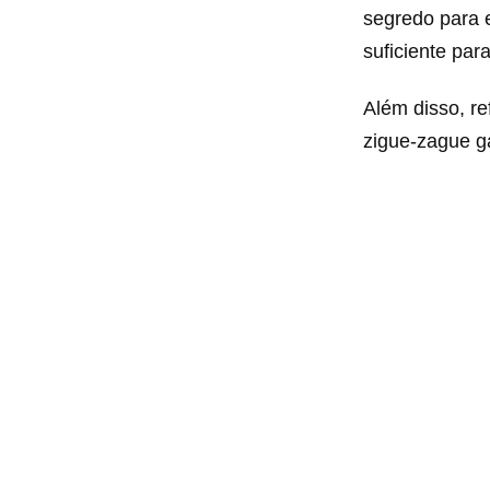
segredo para 
suficiente par
Além disso, r
zigue-zague g