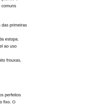
is comuns
s das primeiras
da estopa.
el ao uso
ito frouxas,
os perfeitos
o fixo. O