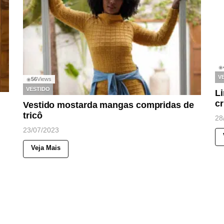
◉
V
56
Views
◉
VESTIDO
Li
cr
Vestido mostarda mangas compridas de
tricô
28
23/07/2023
Veja Mais