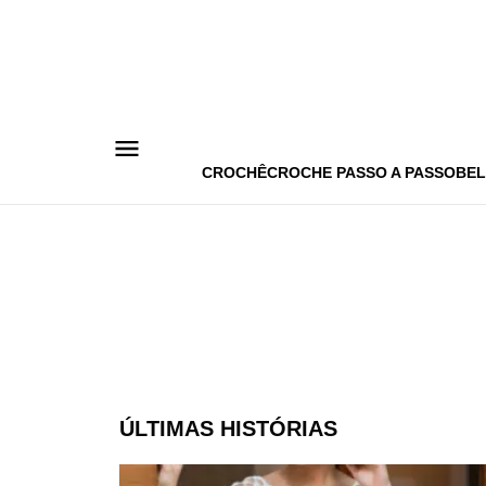
Pular
para
o
conteúdo
CROCHÊ
CROCHE PASSO A PASSO
BEL
ÚLTIMAS HISTÓRIAS