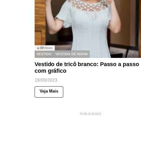
38
Views
◉
VESTIDO
VESTIDO DE NOIVA
Vestido de tricô branco: Passo a passo
com gráfico
18/09/2023
Veja Mais
PUBLICIDADE